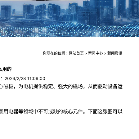
你现在的位置：
网站首页
>
新闻中心
>
新闻资讯
么用的
26/2/28 11:09:00
核心磁极，为电机提供稳定、强大的磁场，从而驱动设备运
、家用电器等领域中不可或缺的核心元件。下面这张图可以