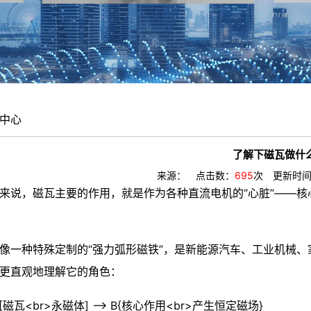
中心
了解下磁瓦做什
来源： 点击数：
695
次 更新时间：20
来说，磁瓦主要的作用，就是作为各种直流电机的“心脏”——
像一种特殊定制的“强力弧形磁铁”，是新能源汽车、工业机械
更直观地理解它的角色：
磁瓦<br>永磁体] --> B{核心作用<br>产生恒定磁场}