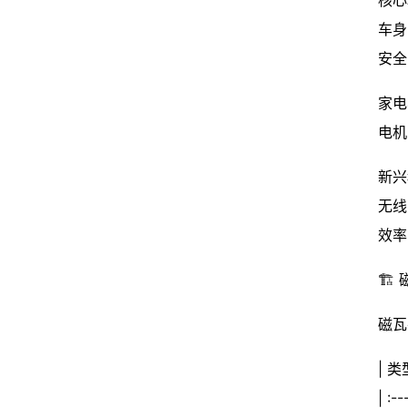
核心
车身
安全
家电
电机
新兴
无线
效率
🏗
磁瓦
| 类
| :--