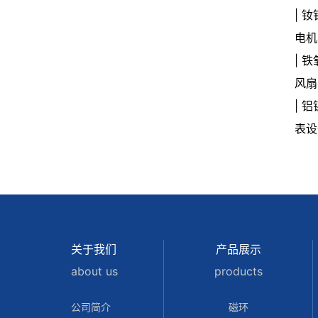
| 
电机
| 
风扇
| 
表设
关于我们
产品展示
about us
products
公司简介
磁环