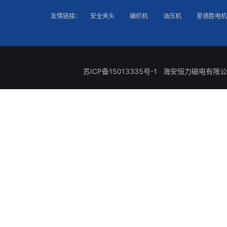
友情链接：
安全夹头
编织机
油压机
星德胜电机
苏ICP备15013335号-1
海安恒力磁电有限公司 