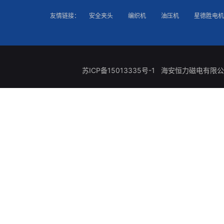
友情链接：
安全夹头
编织机
油压机
星德胜电机
苏ICP备15013335号-1
海安恒力磁电有限公司 